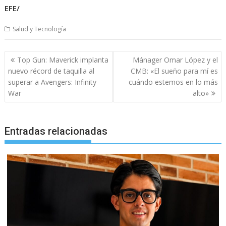
EFE/
Salud y Tecnología
Navegación
Top Gun: Maverick implanta
Mánager Omar López y el
de
nuevo récord de taquilla al
CMB: «El sueño para mí es
entradas
superar a Avengers: Infinity
cuándo estemos en lo más
War
alto»
Entradas relacionadas