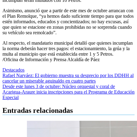
incumplan serán multados con 10 Petros.
Asimismo, anunció que a partir de este mes de octubre arrancan con
el Plan Remolque, “ya hemos dado suficiente tiempo para que todos
estén informados, educados y concientizados; no hay excusas, así
que quien se estacione en zonas prohibidas no se sorprenda cuando
su vehículo sea remolcado”.
Al respecto, el mandatario municipal detalló que quienes incumplan
la norma deberán hacer tres pagos: el estacionamiento, la grúa y la
multa al municipio que está establecida entre 1 y 5 Petros.
/Oficina de Información y Prensa Alcaldía de Páez
Destacados
Navegación
Rafael Narváez: El gobierno muestra su desprecio por los DDHH al
cancelar un miserable aguinaldo en cuatro partes
de
Desde este lunes 3 de octubre: Núcleo orquestal y coral de
entradas
Acarigua-Araure inicia inscripciones para el Programa de Educación
Especial
Entradas relacionadas