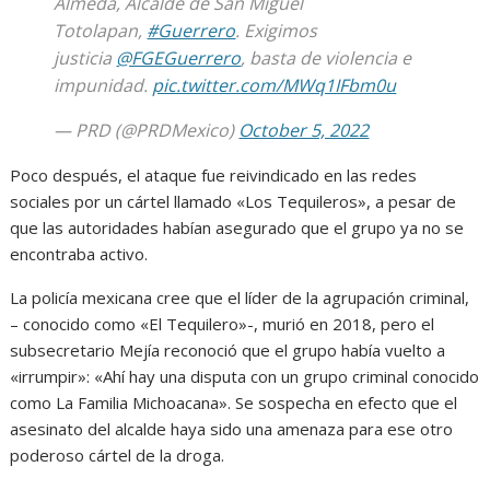
Almeda, Alcalde de San Miguel
Totolapan,
#Guerrero
. Exigimos
justicia
@FGEGuerrero
, basta de violencia e
impunidad.
pic.twitter.com/MWq1IFbm0u
— PRD (@PRDMexico)
October 5, 2022
Poco después, el ataque fue reivindicado en las redes
sociales por un cártel llamado «Los Tequileros», a pesar de
que las autoridades habían asegurado que el grupo ya no se
encontraba activo.
La policía mexicana cree que el líder de la agrupación criminal,
– conocido como «El Tequilero»-, murió en 2018, pero el
subsecretario Mejía reconoció que el grupo había vuelto a
«irrumpir»: «Ahí hay una disputa con un grupo criminal conocido
como La Familia Michoacana». Se sospecha en efecto que el
asesinato del alcalde haya sido una amenaza para ese otro
poderoso cártel de la droga.