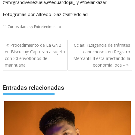
@mrgrandvenezuela,@eduardojai_ y @belankazar.
Fotografías por Alfredo Díaz @alfredo.adl
Curiosidades y Entretenimiento
Navegación
Procedimiento de La GNB
Cciaa: «Exigencia de trámites
de
en Biscucuy: Capturan a sujeto
caprichosos en Registro
entradas
con 20 envoltorios de
Mercantil II está afectando la
marihuana
economía local»
Entradas relacionadas