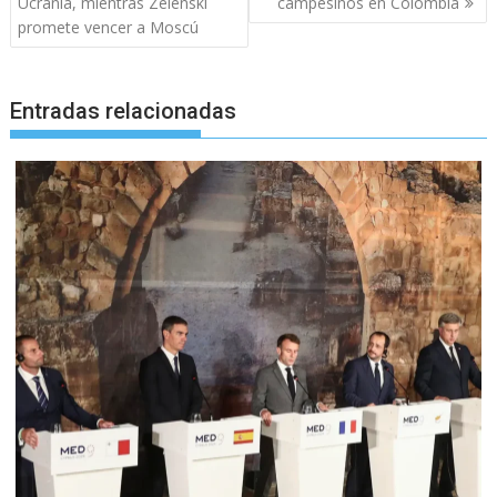
entradas
Ucrania, mientras Zelenski
campesinos en Colombia
promete vencer a Moscú
Entradas relacionadas