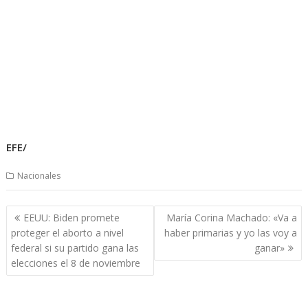
EFE/
Nacionales
Navegación
EEUU: Biden promete
María Corina Machado: «Va a
de
proteger el aborto a nivel
haber primarias y yo las voy a
entradas
federal si su partido gana las
ganar»
elecciones el 8 de noviembre