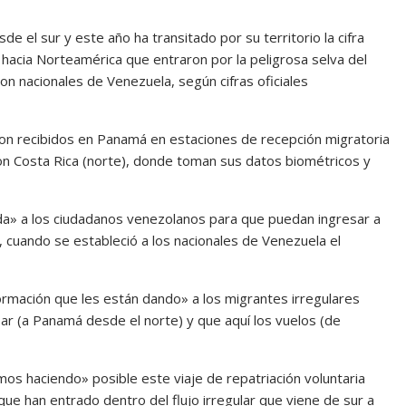
 el sur y este año ha transitado por su territorio la cifra
 hacia Norteamérica que entraron por la peligrosa selva del
son nacionales de Venezuela, según cifras oficiales
 son recibidos en Panamá en estaciones de recepción migratoria
con Costa Rica (norte), donde toman sus datos biométricos y
ada» a los ciudadanos venezolanos para que puedan ingresar a
 cuando se estableció a los nacionales de Venezuela el
formación que les están dando» a los migrantes irregulares
ar (a Panamá desde el norte) y que aquí los vuelos (de
s haciendo» posible este viaje de repatriación voluntaria
ue han entrado dentro del flujo irregular que viene de sur a