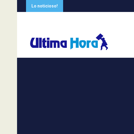
Saltar
Lo noticioso!
al
contenido