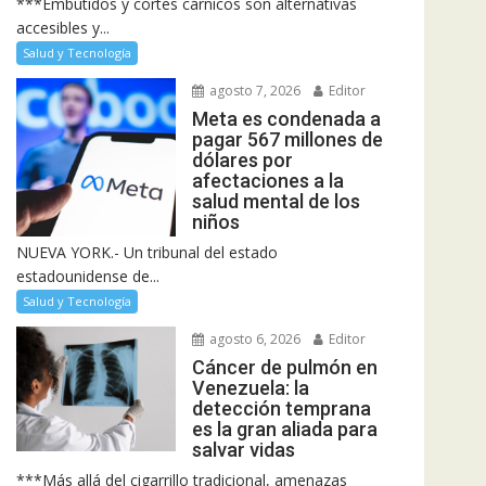
***Embutidos y cortes cárnicos son alternativas
accesibles y...
Salud y Tecnología
agosto 7, 2026
Editor
Meta es condenada a
pagar 567 millones de
dólares por
afectaciones a la
salud mental de los
niños
NUEVA YORK.- Un tribunal del estado
estadounidense de...
Salud y Tecnología
agosto 6, 2026
Editor
Cáncer de pulmón en
Venezuela: la
detección temprana
es la gran aliada para
salvar vidas
***Más allá del cigarrillo tradicional, amenazas