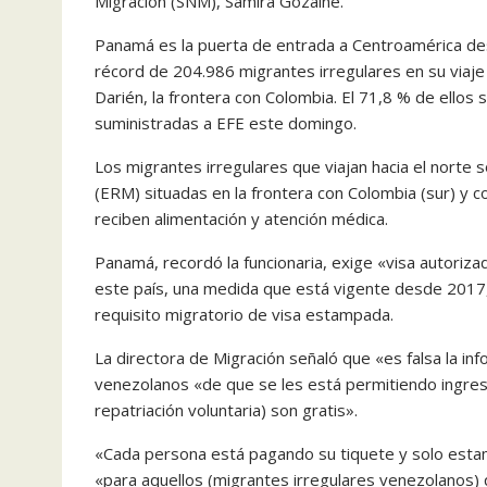
Migración (SNM), Samira Gozaine.
Panamá es la puerta de entrada a Centroamérica desde
récord de 204.986 migrantes irregulares en su viaje
Darién, la frontera con Colombia. El 71,8 % de ellos 
suministradas a EFE este domingo.
Los migrantes irregulares que viajan hacia el norte
(ERM) situadas en la frontera con Colombia (sur) y 
reciben alimentación y atención médica.
Panamá, recordó la funcionaria, exige «visa autoriz
este país, una medida que está vigente desde 2017,
requisito migratorio de visa estampada.
La directora de Migración señaló que «es falsa la in
venezolanos «de que se les está permitiendo ingres
repatriación voluntaria) son gratis».
«Cada persona está pagando su tiquete y solo estamo
«para aquellos (migrantes irregulares venezolanos) q