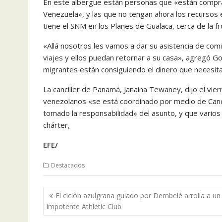
En este albergue están personas que «están compran
Venezuela», y las que no tengan ahora los recursos 
tiene el SNM en los Planes de Gualaca, cerca de la f
«Allá nosotros les vamos a dar su asistencia de comi
viajes y ellos puedan retornar a su casa», agregó Go
migrantes están consiguiendo el dinero que necesita
La canciller de Panamá, Janaina Tewaney, dijo el vie
venezolanos «se está coordinado por medio de Canci
tomado la responsabilidad» del asunto, y que varios
chárter
.
EFE/
Destacados
Navegación
El ciclón azulgrana guiado por Dembelé arrolla a un
de
impotente Athletic Club
entradas