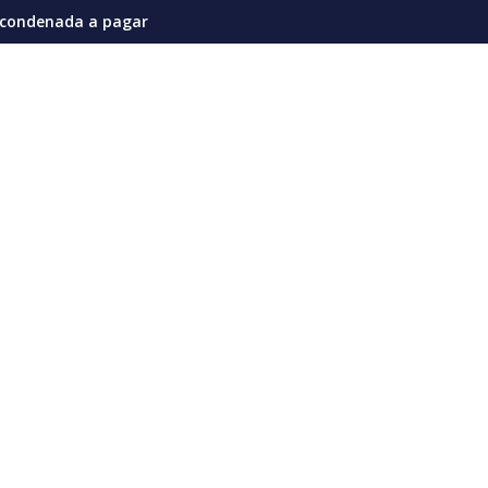
siones en la actual coyuntura
567 millones de dólares por afectaciones a la salud mental de 
Vozinha genera furor en su presentac