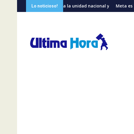
Saltar
éxitos
ozco llama a la unidad nacional y advierte sobre riesgos de divi
Meta es condenada a pagar 
Lo noticioso!
al
contenido