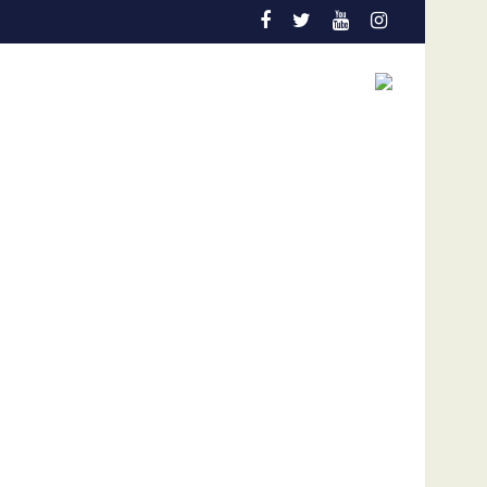
los niños
ión en el Colo Colo de Chile
Gobierno y oposición de Venezuela instalan 