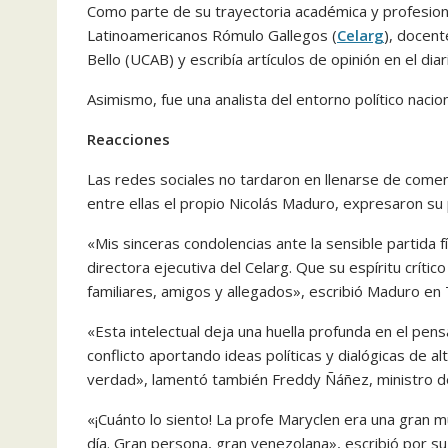
Como parte de su trayectoria académica y profesional
Latinoamericanos Rómulo Gallegos (
Celarg
), docent
Bello (UCAB) y escribía artículos de opinión en el dia
Asimismo, fue una analista del entorno político nacion
Reacciones
Las redes sociales no tardaron en llenarse de comen
entre ellas el propio Nicolás Maduro, expresaron su 
«Mis sinceras condolencias ante la sensible partida f
directora ejecutiva del Celarg. Que su espíritu críti
familiares, amigos y allegados», escribió Maduro en 
«Esta intelectual deja una huella profunda en el pe
conflicto aportando ideas políticas y dialógicas de al
verdad», lamentó también Freddy Ñáñez, ministro d
«¡Cuánto lo siento! La profe Maryclen era una gran m
día. Gran persona, gran venezolana», escribió por su 