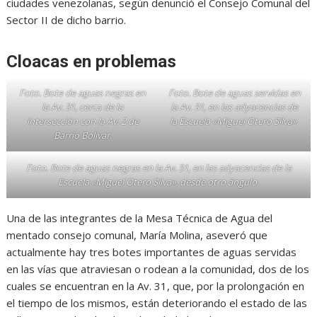
ciudades venezolanas, según denunció el Consejo Comunal del
Sector II de dicho barrio.
Cloacas en problemas
Foto. Bote de aguas negras en
Foto. Bote de aguas servidas en
la Av. 31, cerca de la
la Av. 31, en las adyacencias de
intersección con la Av. 2 de
la Escuela «Miguel Otero Silva»
.
Barrio Bolívar.
Foto. Bote de aguas negras en la Av. 31, en las adyacencias de la
Escuela «Miguel Otero Silva», desde otro ángulo.
Una de las integrantes de la Mesa Técnica de Agua del
mentado consejo comunal, María Molina, aseveró que
actualmente hay tres botes importantes de aguas servidas
en las vías que atraviesan o rodean a la comunidad, dos de los
cuales se encuentran en la Av. 31, que, por la prolongación en
el tiempo de los mismos, están deteriorando el estado de las