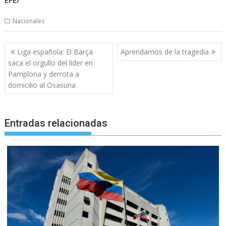
Nacionales
Navegación
Liga española: El Barça
Aprendamos de la tragedia
de
saca el orgullo del líder en
entradas
Pamplona y derrota a
domicilio al Osasuna
Entradas relacionadas