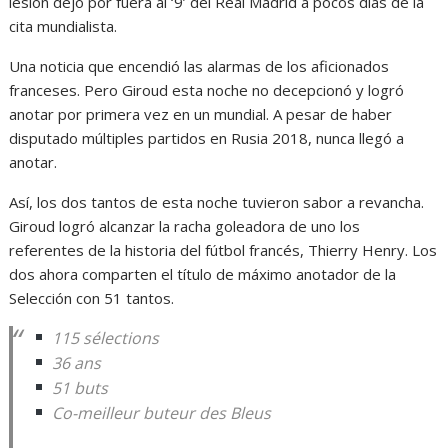
lesión dejó por fuera al ‘9’ del Real Madrid a pocos días de la
cita mundialista.
Una noticia que encendió las alarmas de los aficionados
franceses. Pero Giroud esta noche no decepcionó y logró
anotar por primera vez en un mundial. A pesar de haber
disputado múltiples partidos en Rusia 2018, nunca llegó a
anotar.
Así, los dos tantos de esta noche tuvieron sabor a revancha.
Giroud logró alcanzar la racha goleadora de uno los
referentes de la historia del fútbol francés, Thierry Henry. Los
dos ahora comparten el título de máximo anotador de la
Selección con 51 tantos.
115 sélections
36 ans
51 buts
Co-meilleur buteur des Bleus