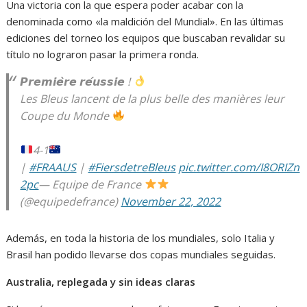
Una victoria con la que espera poder acabar con la
denominada como «la maldición del Mundial». En las últimas
ediciones del torneo los equipos que buscaban revalidar su
título no lograron pasar la primera ronda.
𝙋𝙧𝙚𝙢𝙞𝙚̀𝙧𝙚 𝙧𝙚́𝙪𝙨𝙨𝙞𝙚 !
Les Bleus lancent de la plus belle des manières leur
Coupe du Monde
4-1
|
#FRAAUS
|
#FiersdetreBleus
pic.twitter.com/I8ORIZn
2pc
— Equipe de France
(@equipedefrance)
November 22, 2022
Además, en toda la historia de los mundiales, solo Italia y
Brasil han podido llevarse dos copas mundiales seguidas.
Australia, replegada y sin ideas claras