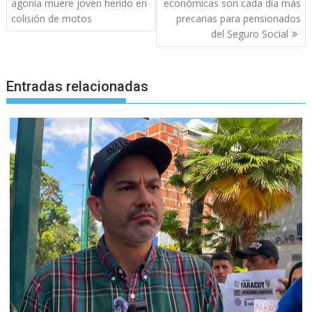
de
agonía muere joven herido en
económicas son cada día más
entradas
colisión de motos
precarias para pensionados
del Seguro Social
Entradas relacionadas