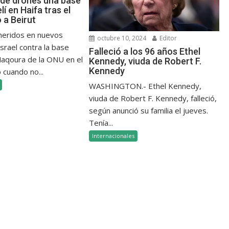
de drones una base
elí en Haifa tras el
a Beirut
 heridos en nuevos
octubre 10, 2024
Editor
srael contra la base
Falleció a los 96 años Ethel
 Naqoura de la ONU en el
Kennedy, viuda de Robert F.
Kennedy
 cuando no...
WASHINGTON.- Ethel Kennedy,
viuda de Robert F. Kennedy, falleció,
según anunció su familia el jueves.
Tenía...
Internacionales