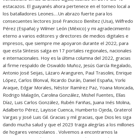
estacazos. El guayanés ahora pertenece en el torneo local a
los batalladores Leones.…Un abrazo fuerte para los
consecuentes lectores José Francisco Benítez (Usa), Wilfredo
Pérez (España) y Wilmer León (México) y mi agradecimiento
eterno a varios editores y directores de medios digitales e
impresos, que siempre me apoyaron durante el 2022, para
que esta Síntesis salga en 17 portales regionales, nacionales
e internacionales. Hoy es la última columna del 2022, gracias
al firme respaldo de Oswaldo Muñoz, Jesús García Regalado,
Antonio José Seijas, Lázaro Aranguren, Paul Trasolini, Enrique
López, Carlos Blonval, Ricardo Durán, Daniel España, Yorki
Araque, Edgar Morales, Néstor Ramírez Paz, Yoana Moncada,
Rodrigo Malagón, Carolina González, Mishel Fuentes, Elías
Díaz, Luis Carlos González, Rubén Fariñas, Juana Inés Molina,
Adalberto Pérez, Layisse Cuenca, Humberto Ojeda, Graterol
Vargas y José Luis Gil. Gracias y mil gracias, que Dios les siga
dando mucha salud y que el 2023 traiga alegrías a los millones
de hogares venezolanos . Volvemos a encontrarnos la