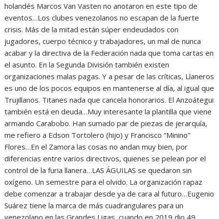
holandés Marcos Van Vasten no anotaron en este tipo de
eventos…Los clubes venezolanos no escapan de la fuerte
crisis. Más de la mitad están súper endeudados con
jugadores, cuerpo técnico y trabajadores, un mal de nunca
acabar y la directiva de la Federación nada que toma cartas en
el asunto. En la Segunda División también existen
organizaciones malas pagas. Y a pesar de las críticas, Llaneros
es uno de los pocos equipos en mantenerse al día, al igual que
Trujillanos. Titanes nada que cancela honorarios. El Anzoátegui
también está en deuda…Muy interesante la plantilla que viene
armando Carabobo. Han sumado par de piezas de jerarquía,
me refiero a Edson Tortolero (hijo) y Francisco “Minino”
Flores…En el Zamora las cosas no andan muy bien, por
diferencias entre varios directivos, quienes se pelean por el
control de la furia llanera…LAS ÁGUILAS se quedaron sin
oxígeno. Un semestre para el olvido. La organización rapaz
debe comenzar a trabajar desde ya de cara al futuro…Eugenio
Suárez tiene la marca de más cuadrangulares para un
venezolano en las Grandes Ligas, cuando en 2019 dio 49