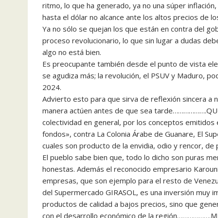
ritmo, lo que ha generado, ya no una súper inflación,
hasta el dólar no alcance ante los altos precios de l
Ya no sólo se quejan los que están en contra del go
proceso revolucionario, lo que sin lugar a dudas de
algo no está bien.
Es preocupante también desde el punto de vista ele
se agudiza más; la revolución, el PSUV y Maduro, pod
2024.
Advierto esto para que sirva de reflexión sincera a n
manera actúen antes de que sea tarde……………….Q
colectividad en general, por los conceptos emitidos 
fondos», contra La Colonia Árabe de Guanare, El Su
cuales son producto de la envidia, odio y rencor, de 
El pueblo sabe bien que, todo lo dicho son puras me
honestas. Además el reconocido empresario Karouni,
empresas, que son ejemplo para el resto de Venezue
del Supermercado GIRASOL, es una inversión muy im
productos de calidad a bajos precios, sino que gene
con el desarrollo económico de la región…………