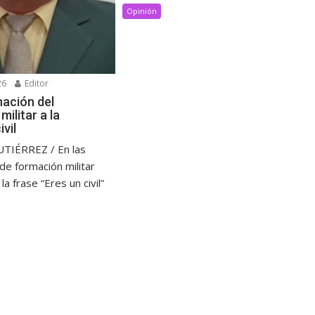
Opinión
26
Editor
nación del
ilitar a la
ivil
IÉRREZ / En las
 de formación militar
a frase “Eres un civil”