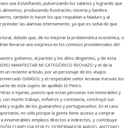
 sino una Estanflación, pulverizando los salarios y logrando que
os alimentos, produciendo frustración, miseria y hambre.
bierno, también lo hacen los que respaldan a Maduro y al
be prender las alarmas internamente, ya que es señal de que
ctoral, debido que, de no mejorar la problemática económica, o
rían llevarse una sorpresa en los comicios presidenciales del
uestro gobierno, al partido y los altos dirigentes, y de esta
UIERO MANIFESTAR MI CATEGÓRICO RECHAZO y el de la
en un reciente artículo, por un personaje de los «bajos
permercado GIRASOL y el respetable señor Acranan Karouni; los
parte de este sujeto de apellido Di Pietro.
ntiras e injurias, puesto que estas personas son honorables y
 con mucho trabajo, esfuerzo y constancia, construyó sus
la y orgullo de los guanareños y portugueseños. En el caso
portante, no sólo porque la gente tiene acceso a comprar
ra innumerables empleos directos e indirectos, y contribuye
…….MISIÓN CUMPLIDA POR EL GOBERNADOR AMIGO, ANTONIO