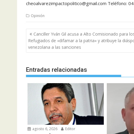
cheoalvarezimpactopolitico@gmail.com Teléfono: 0
Opinión
Navegación
Canciller Yván Gil acusa a Alto Comisionado para lo
de
Refugiados de «difamar a la patria» y atribuye la diásp
entradas
venezolana a las sanciones
Entradas relacionadas
agosto 6, 2026
Editor