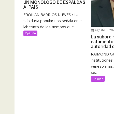
UN MONÓLOGO DE ESPALDAS
Al PAÍS
FROILÁN BARRIOS NIEVES / La
sabiduría popular nos señala en el
laberinto de los tiempos que...
agosto 5, 20
Opinión
La subordi
estamento m
autoridad c
RAIMOND GUT
instituciones
venezolanas, l
se...
Opinión