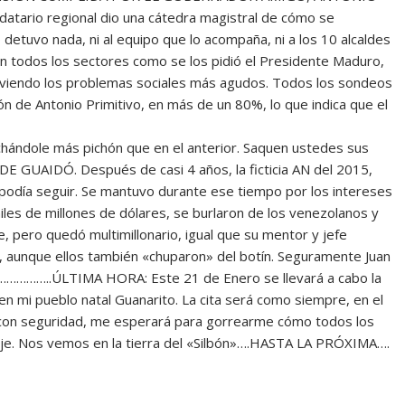
tario regional dio una cátedra magistral de cómo se
detuvo nada, ni al equipo que lo acompaña, ni a los 10 alcaldes
 en todos los sectores como se los pidió el Presidente Maduro,
olviendo los problemas sociales más agudos. Todos los sondeos
ón de Antonio Primitivo, en más de un 80%, lo que indica que el
ándole más pichón que en el anterior. Saquen ustedes sus
GUAIDÓ. Después de casi 4 años, la ficticia AN del 2015,
o podía seguir. Se mantuvo durante ese tiempo por los intereses
miles de millones de dólares, se burlaron de los venezolanos y
, pero quedó multimillonario, igual que su mentor y jefe
a, aunque ellos también «chuparon» del botín. Seguramente Juan
ra……………..ÚLTIMA HORA: Este 21 de Enero se llevará a cabo la
 en mi pueblo natal Guanarito. La cita será como siempre, en el
lá con seguridad, me esperará para gorrearme cómo todos los
eje. Nos vemos en la tierra del «Silbón»….HASTA LA PRÓXIMA….