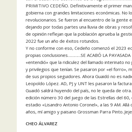
PRIMITIVO CEDEÑO. Definitivamente el primer manda
gobierna con grandes limitaciones económicas. No lo 
revolucionarios. Se fueron al encuentro de la gente
dejando por todas partes una lluvia de obras y res
de opinión reflejan que la población aprueba la gesti
2022 fue un año de éxitos rotundos.
Y no conforme con eso, Cedeño comenzó el 2023 ech
propias conclusiones…………SE ACABÓ LA PAYASADA DE 
«entendió» que la ridiculez del llamado interinato n
y privilegios que tenían. Se pasaron por «el forro», 
de sus propios seguidores. Ahora Guaidó no es nadie
Leopoldo López. AD, PJ y UNT les pasaron la factur
Guaidó saldrá huyendo del país, no le queda de ot
edición número 30 del juego de las Estrellas del 60,
estadio «Lisandro Antonio Coronel», a las 9 AM. Al
años, mí amigo y paisano Grossman Parra Pinto..Jej
CHEO ÁLVAREZ