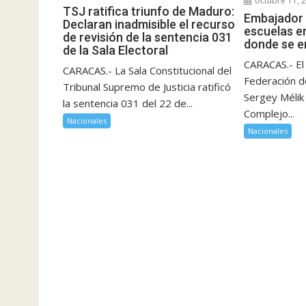
octubre 11, 
TSJ ratifica triunfo de Maduro:
Embajador 
Declaran inadmisible el recurso
escuelas e
de revisión de la sentencia 031
donde se e
de la Sala Electoral
CARACAS.- El
CARACAS.- La Sala Constitucional del
Federación d
Tribunal Supremo de Justicia ratificó
Sergey Mélik 
la sentencia 031 del 22 de...
Complejo...
Nacionales
Nacionales