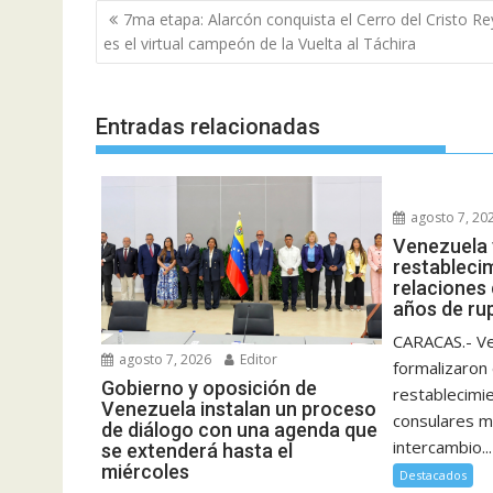
Navegación
7ma etapa: Alarcón conquista el Cerro del Cristo Re
de
es el virtual campeón de la Vuelta al Táchira
entradas
Entradas relacionadas
agosto 7, 20
Venezuela 
restableci
relaciones
años de ru
CARACAS.- Ve
agosto 7, 2026
Editor
formalizaron 
Gobierno y oposición de
restablecimi
Venezuela instalan un proceso
consulares m
de diálogo con una agenda que
intercambio...
se extenderá hasta el
miércoles
Destacados