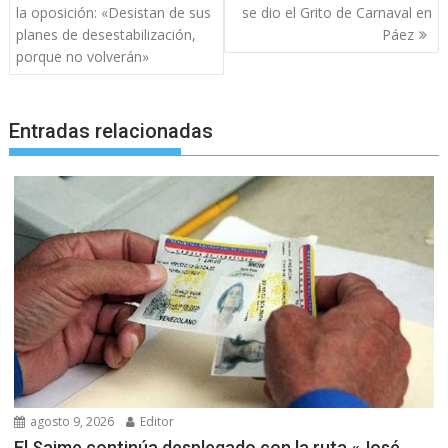
de
la oposición: «Desistan de sus
se dio el Grito de Carnaval en
entradas
planes de desestabilización,
Páez
porque no volverán»
Entradas relacionadas
agosto 9, 2026
Editor
El Saime continúa desplegado con la ruta «José