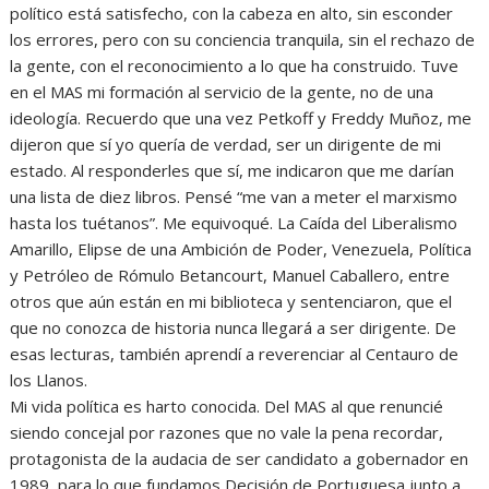
político está satisfecho, con la cabeza en alto, sin esconder
los errores, pero con su conciencia tranquila, sin el rechazo de
la gente, con el reconocimiento a lo que ha construido. Tuve
en el MAS mi formación al servicio de la gente, no de una
ideología. Recuerdo que una vez Petkoff y Freddy Muñoz, me
dijeron que sí yo quería de verdad, ser un dirigente de mi
estado. Al responderles que sí, me indicaron que me darían
una lista de diez libros. Pensé “me van a meter el marxismo
hasta los tuétanos”. Me equivoqué. La Caída del Liberalismo
Amarillo, Elipse de una Ambición de Poder, Venezuela, Política
y Petróleo de Rómulo Betancourt, Manuel Caballero, entre
otros que aún están en mi biblioteca y sentenciaron, que el
que no conozca de historia nunca llegará a ser dirigente. De
esas lecturas, también aprendí a reverenciar al Centauro de
los Llanos.
Mi vida política es harto conocida. Del MAS al que renuncié
siendo concejal por razones que no vale la pena recordar,
protagonista de la audacia de ser candidato a gobernador en
1989, para lo que fundamos Decisión de Portuguesa junto a