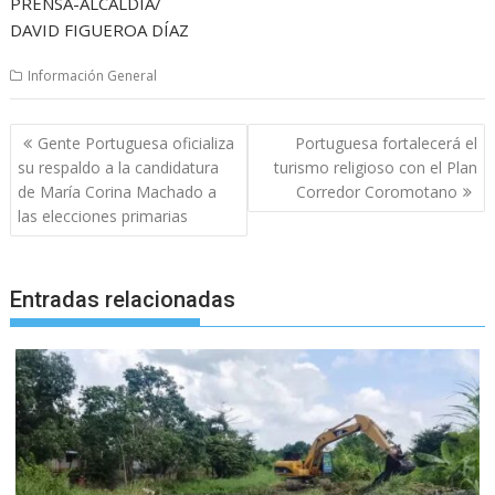
PRENSA-ALCALDÍA/
DAVID FIGUEROA DÍAZ
Información General
Navegación
Gente Portuguesa oficializa
Portuguesa fortalecerá el
de
su respaldo a la candidatura
turismo religioso con el Plan
entradas
de María Corina Machado a
Corredor Coromotano
las elecciones primarias
Entradas relacionadas