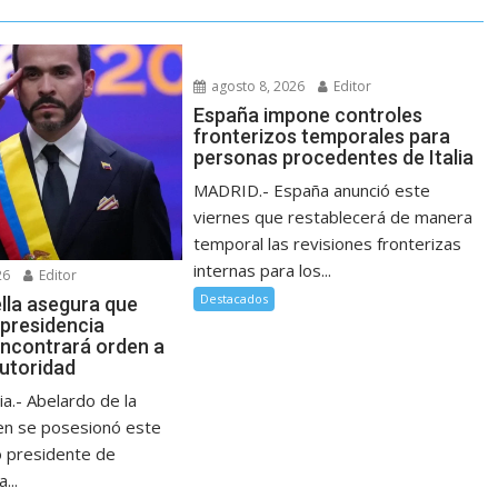
agosto 8, 2026
Editor
España impone controles
fronterizos temporales para
personas procedentes de Italia
MADRID.- España anunció este
viernes que restablecerá de manera
temporal las revisiones fronterizas
internas para los...
26
Editor
Destacados
ella asegura que
 presidencia
ncontrará orden a
autoridad
a.- Abelardo de la
ien se posesionó este
 presidente de
...