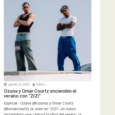
agosto 8, 2026
Editor
Ozuna y Omar Courtz encienden el
verano con “ZIZI”
Especial.- Ozuna (@ozuna) y Omar Courtz
(@omarcourtz) se unen en “ZIZI”, un nuevo
lanzamiento que captura la vibra del verano, la