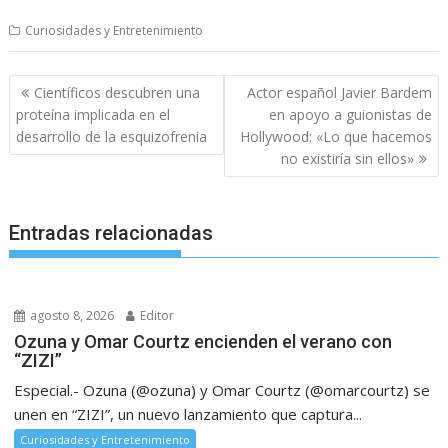
Curiosidades y Entretenimiento
Navegación
Científicos descubren una
Actor español Javier Bardem
de
proteína implicada en el
en apoyo a guionistas de
entradas
desarrollo de la esquizofrenia
Hollywood: «Lo que hacemos
no existiría sin ellos»
Entradas relacionadas
agosto 8, 2026
Editor
Ozuna y Omar Courtz encienden el verano con
“ZIZI”
Especial.- Ozuna (@ozuna) y Omar Courtz (@omarcourtz) se
unen en “ZIZI”, un nuevo lanzamiento que captura...
Curiosidades y Entretenimiento