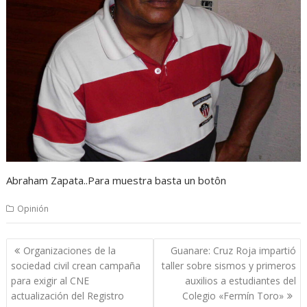
Abraham Zapata..Para muestra basta un botôn
Opinión
Navegación
Organizaciones de la
Guanare: Cruz Roja impartió
de
sociedad civil crean campaña
taller sobre sismos y primeros
entradas
para exigir al CNE
auxilios a estudiantes del
actualización del Registro
Colegio «Fermín Toro»