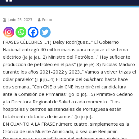
junio 25, 2023
Editor
FRASES CÉLEBRES …1) Delcy Rodríguez…” El Gobierno
Nacional entregó 40 mil luminarias para mejorar el sistema
eléctrico (Ja ja ja)…2) Ministro del Petróleo…” Hay suficiente
producción de petróleo en el país” (Je je je)..3) Nicolás Maduro
durante los años 2021-2022 y 2023..” Vamos a volver trizas el
dólar paralelo” (Ji ji ji)…4) El Conde del Guâcharo hasta hace
dos semana…”Con CNE o sin CNE inscribiré mi candidatura
ante la Comisión de Primarias” (Jo jo jo)….5) Primitivo Cedeño
y la Directora Regional de Salud a cada momento…”Los
hospitales y centros asistenciales de Portuguesa están
totalmente dotados de insumos” (Ju ju ju)..
EN CUANTO A LA FRASE número cuatro, simplemente es la
Crónica de una Muerte Anunciada, o sea que Benjamín
Rausseo era y es un infiltrado del gobierno para dividir los