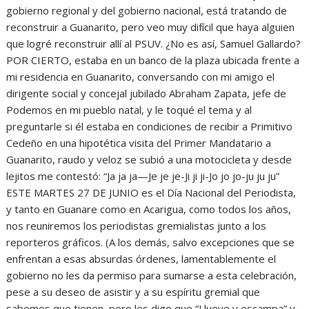
gobierno regional y del gobierno nacional, está tratando de
reconstruir a Guanarito, pero veo muy difícil que haya alguien
que logré reconstruir allí al PSUV. ¿No es así, Samuel Gallardo?
POR CIERTO, estaba en un banco de la plaza ubicada frente a
mi residencia en Guanarito, conversando con mi amigo el
dirigente social y concejal jubilado Abraham Zapata, jefe de
Podemos en mi pueblo natal, y le toqué el tema y al
preguntarle si él estaba en condiciones de recibir a Primitivo
Cedeño en una hipotética visita del Primer Mandatario a
Guanarito, raudo y veloz se subió a una motocicleta y desde
lejitos me contestó: “Ja ja ja—Je je je-Ji ji ji-Jo jo jo-ju ju ju”
ESTE MARTES 27 DE JUNIO es el Día Nacional del Periodista,
y tanto en Guanare como en Acarigua, como todos los años,
nos reuniremos los periodistas gremialistas junto a los
reporteros gráficos. (A los demás, salvo excepciones que se
enfrentan a esas absurdas órdenes, lamentablemente el
gobierno no les da permiso para sumarse a esta celebración,
pese a su deseo de asistir y a su espíritu gremial que
sabemos que tienen, pero les digo que “Llueve y escampa” y