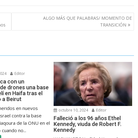
ALGO MÁS QUE PALABRAS/ MOMENTO DE
ños
TRANSICIÓN
2024
Editor
aca con un
de drones una base
elí en Haifa tras el
a Beirut
 heridos en nuevos
octubre 10, 2024
Editor
srael contra la base
Falleció a los 96 años Ethel
 Naqoura de la ONU en el
Kennedy, viuda de Robert F.
Kennedy
 cuando no...