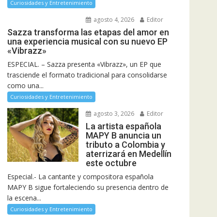
Curiosidades y Entretenimiento
agosto 4, 2026
Editor
Sazza transforma las etapas del amor en
una experiencia musical con su nuevo EP
«Vibrazz»
ESPECIAL. – Sazza presenta «Vibrazz», un EP que
trasciende el formato tradicional para consolidarse
como una...
Curiosidades y Entretenimiento
agosto 3, 2026
Editor
La artista española
MAPY B anuncia un
tributo a Colombia y
aterrizará en Medellín
este octubre
Especial.- La cantante y compositora española
MAPY B sigue fortaleciendo su presencia dentro de
la escena...
Curiosidades y Entretenimiento