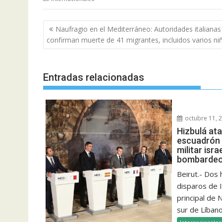
Navegación
Naufragio en el Mediterráneo: Autoridades italianas
de
confirman muerte de 41 migrantes, incluidos varios ni
entradas
Entradas relacionadas
octubre 11, 
Hizbulá at
escuadrón 
militar isra
bombardeo 
Beirut.- Dos
disparos de I
principal de
sur de Líbano