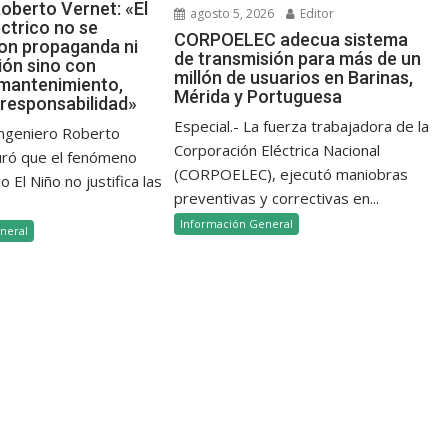
oberto Vernet: «El
agosto 5, 2026
Editor
ctrico no se
CORPOELEC adecua sistema
on propaganda ni
de transmisión para más de un
ión sino con
millón de usuarios en Barinas,
 mantenimiento,
Mérida y Portuguesa
 responsabilidad»
Especial.- La fuerza trabajadora de la
 ingeniero Roberto
Corporación Eléctrica Nacional
uró que el fenómeno
(CORPOELEC), ejecutó maniobras
 El Niño no justifica las
preventivas y correctivas en...
Información General
neral