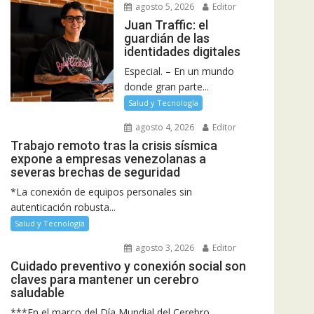
agosto 5, 2026
Editor
Juan Traffic: el
guardián de las
identidades digitales
Especial. – En un mundo
donde gran parte...
Salud y Tecnología
agosto 4, 2026
Editor
Trabajo remoto tras la crisis sísmica
expone a empresas venezolanas a
severas brechas de seguridad
*La conexión de equipos personales sin
autenticación robusta...
Salud y Tecnología
agosto 3, 2026
Editor
Cuidado preventivo y conexión social son
claves para mantener un cerebro
saludable
***En el marco del Día Mundial del Cerebro,...