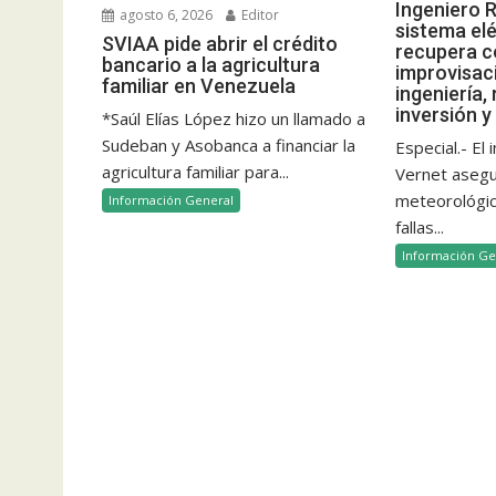
Ingeniero R
agosto 6, 2026
Editor
sistema elé
SVIAA pide abrir el crédito
recupera c
bancario a la agricultura
improvisac
familiar en Venezuela
ingeniería,
inversión y
*Saúl Elías López hizo un llamado a
Sudeban y Asobanca a financiar la
Especial.- El
agricultura familiar para...
Vernet aseg
meteorológico
Información General
fallas...
Información Ge