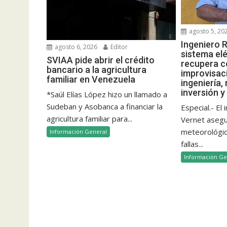
agosto 5, 20
Ingeniero R
agosto 6, 2026
Editor
sistema elé
SVIAA pide abrir el crédito
recupera c
bancario a la agricultura
improvisac
familiar en Venezuela
ingeniería,
inversión y
*Saúl Elías López hizo un llamado a
Sudeban y Asobanca a financiar la
Especial.- El
agricultura familiar para...
Vernet aseg
meteorológico
Información General
fallas...
Información Ge