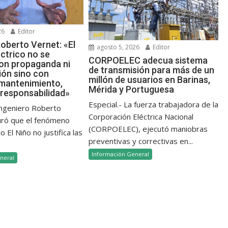
26
Editor
oberto Vernet: «El
agosto 5, 2026
Editor
ctrico no se
CORPOELEC adecua sistema
on propaganda ni
de transmisión para más de un
ión sino con
millón de usuarios en Barinas,
 mantenimiento,
Mérida y Portuguesa
 responsabilidad»
Especial.- La fuerza trabajadora de la
 ingeniero Roberto
Corporación Eléctrica Nacional
uró que el fenómeno
(CORPOELEC), ejecutó maniobras
 El Niño no justifica las
preventivas y correctivas en...
Información General
neral