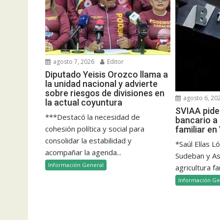
agosto 7, 2026
Editor
Diputado Yeisis Orozco llama a
la unidad nacional y advierte
sobre riesgos de divisiones en
agosto 6, 20
la actual coyuntura
SVIAA pide 
***Destacó la necesidad de
bancario a 
cohesión política y social para
familiar e
consolidar la estabilidad y
*Saúl Elías L
acompañar la agenda...
Sudeban y Aso
Información General
agricultura fam
Información Ge