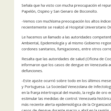
Señala que ha visto con mucha preocupación el repun
Papelón, Ospino y San Genaro de Boconoíto.
-Vemos con muchísima preocupación los altos índices
recientemente se realizó al Hospital Universitario D
Le hacemos un llamado a las autoridades competentes
Ambiental, Epidemiología y al mismo Gobierno region
cordones sanitarios, fumigaciones, entre otros corre
Resalta que las autoridades de salud (Oficina de C
informaron que los casos de dengue en Venezuela a
defunciones.
-Este ajuste ocurrió sobre todo en los últimos meses
y Portuguesa. La Sociedad Venezolana de Infectolog
en la franja intertropical del mundo, la regla de oro
estimular las medidas de control. Venezuela históri
más reciente alerta epidemiológica de la Organizaci
casos de dengue durante marzo y abril en la región 