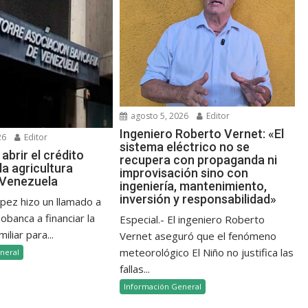
agosto 5, 2026
Editor
Ingeniero Roberto Vernet: «El
26
Editor
sistema eléctrico no se
abrir el crédito
recupera con propaganda ni
la agricultura
improvisación sino con
n Venezuela
ingeniería, mantenimiento,
inversión y responsabilidad»
ópez hizo un llamado a
banca a financiar la
Especial.- El ingeniero Roberto
iliar para...
Vernet aseguró que el fenómeno
meteorológico El Niño no justifica las
neral
fallas...
Información General