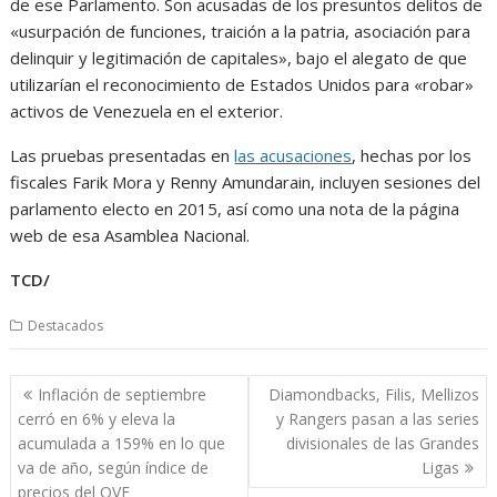
de ese Parlamento. Son acusadas de los presuntos delitos de
«usurpación de funciones, traición a la patria, asociación para
delinquir y legitimación de capitales», bajo el alegato de que
utilizarían el reconocimiento de Estados Unidos para «robar»
activos de Venezuela en el exterior.
Las pruebas presentadas en
las acusaciones
, hechas por los
fiscales Farik Mora y Renny Amundarain, incluyen sesiones del
parlamento electo en 2015, así como una nota de la página
web de esa Asamblea Nacional.
TCD/
Destacados
Navegación
Inflación de septiembre
Diamondbacks, Filis, Mellizos
de
cerró en 6% y eleva la
y Rangers pasan a las series
entradas
acumulada a 159% en lo que
divisionales de las Grandes
va de año, según índice de
Ligas
precios del OVF