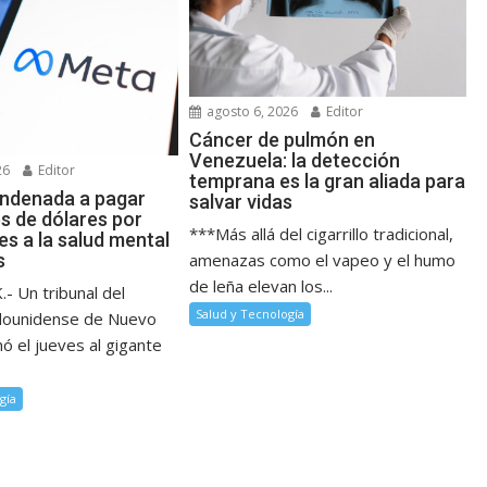
agosto 6, 2026
Editor
Cáncer de pulmón en
Venezuela: la detección
26
Editor
temprana es la gran aliada para
ndenada a pagar
salvar vidas
s de dólares por
***Más allá del cigarrillo tradicional,
s a la salud mental
amenazas como el vapeo y el humo
s
de leña elevan los...
 Un tribunal del
Salud y Tecnología
dounidense de Nuevo
ó el jueves al gigante
gía