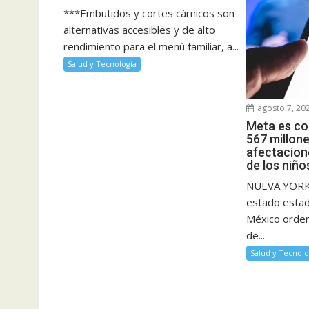
***Embutidos y cortes cárnicos son
alternativas accesibles y de alto
rendimiento para el menú familiar, a...
Salud y Tecnología
agosto 7, 20
Meta es co
567 millone
afectacione
de los niño
NUEVA YORK.-
estado esta
México orden
de...
Salud y Tecnolo