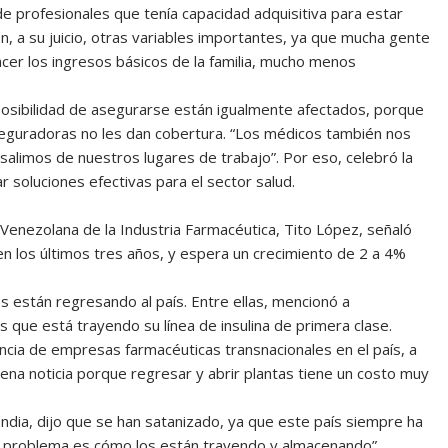
 profesionales que tenía capacidad adquisitiva para estar
on, a su juicio, otras variables importantes, ya que mucha gente
cer los ingresos básicos de la familia, mucho menos
posibilidad de asegurarse están igualmente afectados, porque
aseguradoras no les dan cobertura. “Los médicos también nos
alimos de nuestros lugares de trabajo”. Por eso, celebró la
r soluciones efectivas para el sector salud.
 Venezolana de la Industria Farmacéutica, Tito López, señaló
n los últimos tres años, y espera un crecimiento de 2 a 4%
 están regresando al país. Entre ellas, mencionó a
 que está trayendo su línea de insulina de primera clase.
ia de empresas farmacéuticas transnacionales en el país, a
ena noticia porque regresar y abrir plantas tiene un costo muy
dia, dijo que se han satanizado, ya que este país siempre ha
El problema es cómo los están trayendo y almacenando”.