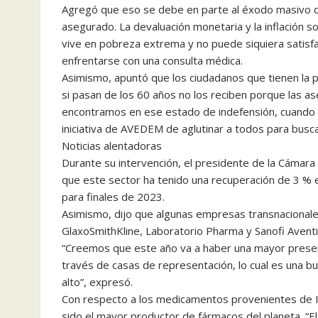
Agregó que eso se debe en parte al éxodo masivo de
asegurado. La devaluación monetaria y la inflación s
vive en pobreza extrema y no puede siquiera satisfa
enfrentarse con una consulta médica.
Asimismo, apuntó que los ciudadanos que tienen la 
si pasan de los 60 años no los reciben porque las 
encontramos en ese estado de indefensión, cuando s
iniciativa de AVEDEM de aglutinar a todos para busca
Noticias alentadoras
Durante su intervención, el presidente de la Cámara
que este sector ha tenido una recuperación de 3 % e
para finales de 2023.
Asimismo, dijo que algunas empresas transnacionales
GlaxoSmithKline, Laboratorio Pharma y Sanofi Aventis
“Creemos que este año va a haber una mayor presenc
través de casas de representación, lo cual es una bu
alto”, expresó.
Con respecto a los medicamentos provenientes de In
sido el mayor productor de fármacos del planeta. “