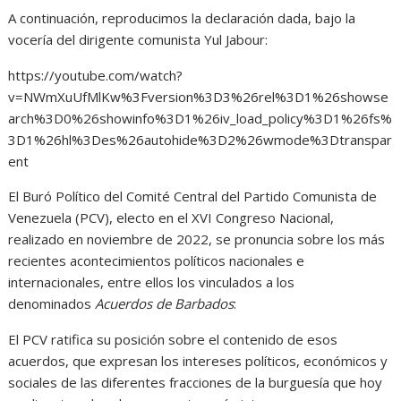
A continuación, reproducimos la declaración dada, bajo la
vocería del dirigente comunista Yul Jabour:
https://youtube.com/watch?
v=NWmXuUfMlKw%3Fversion%3D3%26rel%3D1%26showse
arch%3D0%26showinfo%3D1%26iv_load_policy%3D1%26fs%
3D1%26hl%3Des%26autohide%3D2%26wmode%3Dtranspar
ent
El Buró Político del Comité Central del Partido Comunista de
Venezuela (PCV), electo en el XVI Congreso Nacional,
realizado en noviembre de 2022, se pronuncia sobre los más
recientes acontecimientos políticos nacionales e
internacionales, entre ellos los vinculados a los
denominados
Acuerdos de Barbados
:
El PCV ratifica su posición sobre el contenido de esos
acuerdos, que expresan los intereses políticos, económicos y
sociales de las diferentes fracciones de la burguesía que hoy