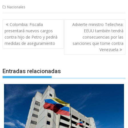
Nacionales
Navegación
Colombia: Fiscalía
Advierte ministro Tellechea:
de
presentará nuevos cargos
EEUU también tendrá
entradas
contra hijo de Petro y pedirá
consecuencias por las
medidas de aseguramiento
sanciones que tome contra
Venezuela
Entradas relacionadas