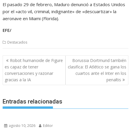
El pasado 29 de febrero, Maduro denunció a Estados Unidos
por el «acto vil, criminal, indignante» de «descuartizar» la
aeronave en Miami (Florida).
EFE/
Destacados
Navegación
Robot humanoide de Figure
Borussia Dortmund también
de
es capaz de tener
clasifica: El Atlético se gana los
entradas
conversaciones y razonar
cuartos ante el Inter en los
gracias a la IA
penaltis
Entradas relacionadas
agosto 10, 2026
Editor