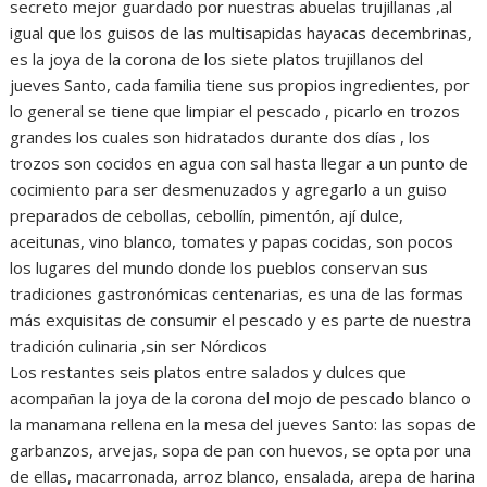
secreto mejor guardado por nuestras abuelas trujillanas ,al
igual que los guisos de las multisapidas hayacas decembrinas,
es la joya de la corona de los siete platos trujillanos del
jueves Santo, cada familia tiene sus propios ingredientes, por
lo general se tiene que limpiar el pescado , picarlo en trozos
grandes los cuales son hidratados durante dos días , los
trozos son cocidos en agua con sal hasta llegar a un punto de
cocimiento para ser desmenuzados y agregarlo a un guiso
preparados de cebollas, cebollín, pimentón, ají dulce,
aceitunas, vino blanco, tomates y papas cocidas, son pocos
los lugares del mundo donde los pueblos conservan sus
tradiciones gastronómicas centenarias, es una de las formas
más exquisitas de consumir el pescado y es parte de nuestra
tradición culinaria ,sin ser Nórdicos
Los restantes seis platos entre salados y dulces que
acompañan la joya de la corona del mojo de pescado blanco o
la manamana rellena en la mesa del jueves Santo: las sopas de
garbanzos, arvejas, sopa de pan con huevos, se opta por una
de ellas, macarronada, arroz blanco, ensalada, arepa de harina