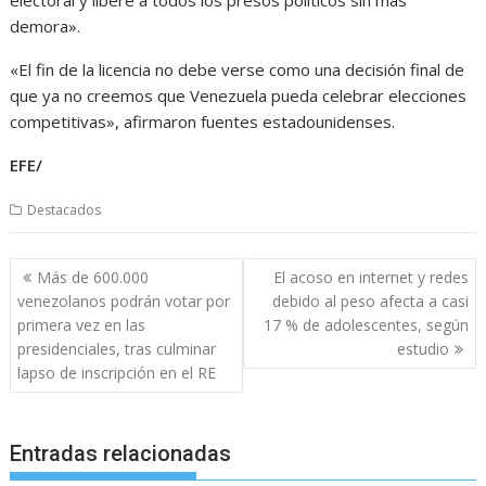
electoral y libere a todos los presos políticos sin más
demora».
«El fin de la licencia no debe verse como una decisión final de
que ya no creemos que Venezuela pueda celebrar elecciones
competitivas», afirmaron fuentes estadounidenses.
EFE/
Destacados
Navegación
Más de 600.000
El acoso en internet y redes
de
venezolanos podrán votar por
debido al peso afecta a casi
entradas
primera vez en las
17 % de adolescentes, según
presidenciales, tras culminar
estudio
lapso de inscripción en el RE
Entradas relacionadas