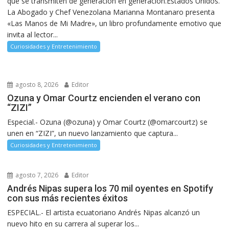
que se transmiten de generación en generación.Estados Unidos.
La Abogado y Chef Venezolana Marianna Montanaro presenta
«Las Manos de Mi Madre», un libro profundamente emotivo que
invita al lector...
Curiosidades y Entretenimiento
agosto 8, 2026
Editor
Ozuna y Omar Courtz encienden el verano con
“ZIZI”
Especial.- Ozuna (@ozuna) y Omar Courtz (@omarcourtz) se
unen en “ZIZI”, un nuevo lanzamiento que captura...
Curiosidades y Entretenimiento
agosto 7, 2026
Editor
Andrés Nipas supera los 70 mil oyentes en Spotify
con sus más recientes éxitos
ESPECIAL.- El artista ecuatoriano Andrés Nipas alcanzó un
nuevo hito en su carrera al superar los...