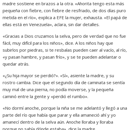
madre sostiene en brazos a la otra. «Ahorita tengo esta más
pequeña con fiebre, con fiebre de resfriado, de dos días puro
metida en el río», explica a EFE la mujer, exhausta. «El papá de
ellas está en Venezuela», aclara, sin dar detalles.
«Gracias a Dios cruzamos la selva, pero de verdad que no fue
fácil, muy difícil para los niños», dice. A los niños hay que
subirlos por piedras, si te resbalas pueden caer al vacío, al río,
«y pasan hambre, y pasan frío», y se te pueden adelantar o
quedar atrás.
«¿Su hija mayor se perdió?». «Sí», asiente la madre, y su
rostro cambia. Dice que el segundo día de caminata se sentía
muy mal de una pierna, no podía moverse, y la pequeña
caminó entre la gente y «perdió el rumbo».
«No dormí anoche, porque la niña se me adelantó y llegó a una
parte del río que había que parar y ella amaneció ahí y yo
amanecí dentro de la selva aún. Anoche lloraba y lloraba
porque no sabía dónde estaba», dice la madre.