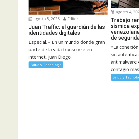
agosto 4, 20
agosto 5, 2026
Editor
Trabajo rem
sísmica ex
Juan Traffic: el guardián de las
venezolana
identidades digitales
de segurid
Especial. – En un mundo donde gran
*La conexión
parte de la vida transcurre en
sin autentica
internet, Juan Diego...
antimalware 
Salud y Tecnología
contagio masi
Salud y Tecnolo