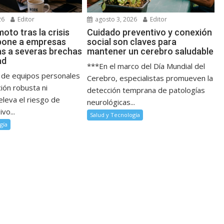
26
Editor
agosto 3, 2026
Editor
oto tras la crisis
Cuidado preventivo y conexión
pone a empresas
social son claves para
s a severas brechas
mantener un cerebro saludable
ad
***En el marco del Día Mundial del
 de equipos personales
Cerebro, especialistas promueven la
ción robusta ni
detección temprana de patologías
eleva el riesgo de
neurológicas...
vo...
Salud y Tecnología
gía