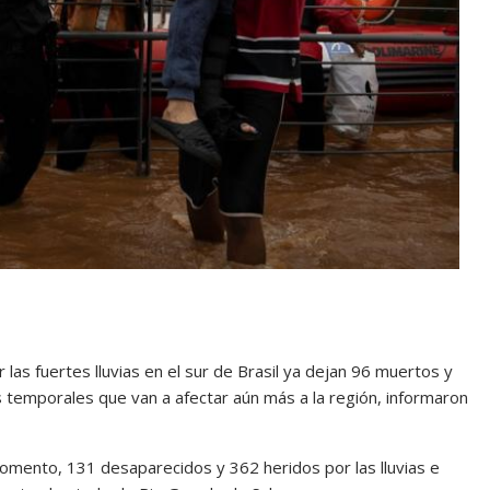
 las fuertes lluvias en el sur de Brasil ya dejan 96 muertos y
 temporales que van a afectar aún más a la región, informaron
momento, 131 desaparecidos y 362 heridos por las lluvias e