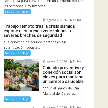
tecnología para convertirse en un compromiso con
las personas. Hay historias...
Salud y Tecnología
agosto 4, 2026
Editor
Trabajo remoto tras la crisis sísmica
expone a empresas venezolanas a
severas brechas de seguridad
*La conexión de equipos personales sin
autenticación robusta...
Salud y Tecnología
agosto 3, 2026
Editor
Cuidado preventivo y
conexión social son
claves para mantener
un cerebro saludable
***En el marco del Día
Mundial del Cerebro,...
Salud y Tecnología
agosto 2, 2026
Editor