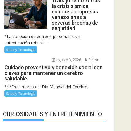
Trabajo remoto tras
la crisis sísmica
expone a empresas
venezolanas a
severas brechas de
seguridad
*La conexión de equipos personales sin
autenticación robusta...
Salud y Tecnología
agosto 3, 2026
Editor
Cuidado preventivo y conexión social son
claves para mantener un cerebro
saludable
***En el marco del Día Mundial del Cerebro,...
Salud y Tecnología
CURIOSIDADES Y ENTRETENIMIENTO