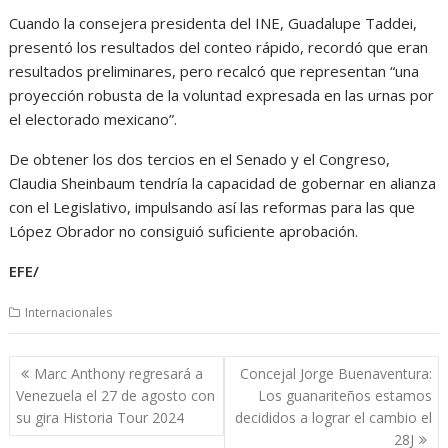
Cuando la consejera presidenta del INE, Guadalupe Taddei,
presentó los resultados del conteo rápido, recordó que eran
resultados preliminares, pero recalcó que representan “una
proyección robusta de la voluntad expresada en las urnas por
el electorado mexicano”.
De obtener los dos tercios en el Senado y el Congreso,
Claudia Sheinbaum tendría la capacidad de gobernar en alianza
con el Legislativo, impulsando así las reformas para las que
López Obrador no consiguió suficiente aprobación.
EFE/
Internacionales
Navegación
Marc Anthony regresará a
Concejal Jorge Buenaventura:
de
Venezuela el 27 de agosto con
Los guanariteños estamos
entradas
su gira Historia Tour 2024
decididos a lograr el cambio el
28J