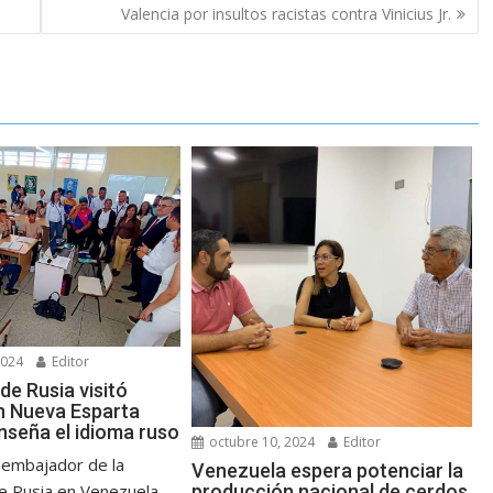
Valencia por insultos racistas contra Vinicius Jr.
2024
Editor
de Rusia visitó
n Nueva Esparta
nseña el idioma ruso
octubre 10, 2024
Editor
 embajador de la
Venezuela espera potenciar la
producción nacional de cerdos
e Rusia en Venezuela,