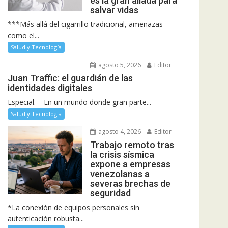
es la gran aliada para
salvar vidas
***Más allá del cigarrillo tradicional, amenazas
como el...
Salud y Tecnología
agosto 5, 2026
Editor
Juan Traffic: el guardián de las
identidades digitales
Especial. – En un mundo donde gran parte...
Salud y Tecnología
agosto 4, 2026
Editor
Trabajo remoto tras
la crisis sísmica
expone a empresas
venezolanas a
severas brechas de
seguridad
*La conexión de equipos personales sin
autenticación robusta...