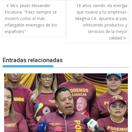
Navegación
Mcs. Javier Alexander
18 años siendo «la energía
de
Escalona: “Páez siempre se
que mueve a tu empresa»:
entradas
mostró como el más
Magma CA apuesta al país
infatigable enemigos de los
ofreciendo productos y
españoles”
servicios de la mejor
calidad
Entradas relacionadas