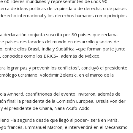
 de 60 líderes mundiales y representantes de unos 90
erca de ideas políticas de izquierda o de derecha, o de países
l derecho internacional y los derechos humanos como principios
na declaración conjunta suscrita por 80 países que reclama
oce países destacados del mundo en desarrollo y socios de
, entre ellos Brasil, India y Sudáfrica –que forman parte junto
, conocidos como los BRICS–, además de México.
lograr paz y prevenir los conflictos”, concluyó el presidente
omólogo ucraniano, Volodimir Zelenski, en el marco de la
Viola Amherd, coanfitriones del evento, invitaron, además de
ción final: la presidenta de la Comisión Europea, Ursula von der
, y el presidente de Ghana, Nana Akufo-Addo.
ileno –la segunda desde que llegó al poder– será en París,
logo francés, Emmanuel Macron, e intervendrá en el Mecanismo