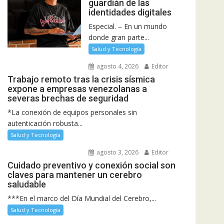
guardián de las
identidades digitales
Especial. – En un mundo
donde gran parte...
Salud y Tecnología
agosto 4, 2026
Editor
Trabajo remoto tras la crisis sísmica
expone a empresas venezolanas a
severas brechas de seguridad
*La conexión de equipos personales sin
autenticación robusta...
Salud y Tecnología
agosto 3, 2026
Editor
Cuidado preventivo y conexión social son
claves para mantener un cerebro
saludable
***En el marco del Día Mundial del Cerebro,...
Salud y Tecnología