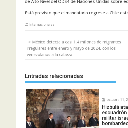
de Alto Nivel del ODS4 de Naciones Unidas sobre ed
Está previsto que el mandatario regrese a Chile est
Internacionales
Navegación
México detecta a casi 1,4 millones de migrantes
de
irregulares entre enero y mayo de 2024, con los
entradas
venezolanos a la cabeza
Entradas relacionadas
octubre 11, 
Hizbulá at
escuadrón 
militar isra
bombardeo 