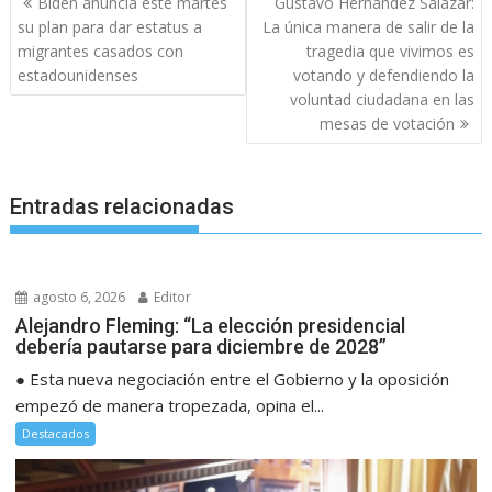
Biden anuncia este martes
Gustavo Hernández Salazar:
de
su plan para dar estatus a
La única manera de salir de la
entradas
migrantes casados con
tragedia que vivimos es
estadounidenses
votando y defendiendo la
voluntad ciudadana en las
mesas de votación
Entradas relacionadas
agosto 6, 2026
Editor
Alejandro Fleming: “La elección presidencial
debería pautarse para diciembre de 2028”
● Esta nueva negociación entre el Gobierno y la oposición
empezó de manera tropezada, opina el...
Destacados