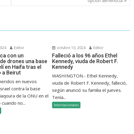
opción alimenticia
2024
Editor
octubre 10, 2024
Editor
aca con un
Falleció a los 96 años Ethel
de drones una base
Kennedy, viuda de Robert F.
elí en Haifa tras el
Kennedy
a Beirut
WASHINGTON.- Ethel Kennedy,
 heridos en nuevos
viuda de Robert F. Kennedy, falleció,
srael contra la base
según anunció su familia el jueves.
 Naqoura de la ONU en el
Tenía...
 cuando no...
Internacionales