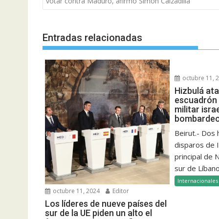
de
votar contra Maduro, afirmó Simón Calzadilla
entradas
Entradas relacionadas
octubre 11, 
Hizbulá at
escuadrón 
militar isra
bombardeo 
Beirut.- Dos
disparos de I
principal de
sur de Líbano
Internacionales
octubre 11, 2024
Editor
Los líderes de nueve países del
sur de la UE piden un alto el