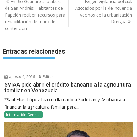
En Río Guanare a la altura
Exigen vigilancia policial:
de
de San Andrés: Habitantes de
Azotados por la delincuencia
entradas
Papelón reciben recursos para
vecinos de la urbanización
rehabilitación de muro de
Durigua
contención
Entradas relacionadas
agosto 6, 2026
Editor
SVIAA pide abrir el crédito bancario a la agricultura
familiar en Venezuela
*Saúl Elías López hizo un llamado a Sudeban y Asobanca a
financiar la agricultura familiar para...
Información General