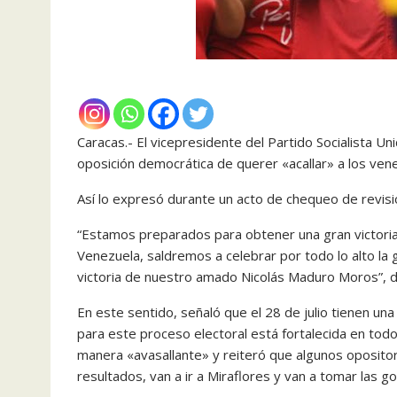
Caracas.- El vicepresidente del Partido Socialista U
oposición democrática de querer «acallar» a los ven
Así lo expresó durante un acto de chequeo de revisi
“Estamos preparados para obtener una gran victori
Venezuela, saldremos a celebrar por todo lo alto la gra
victoria de nuestro amado Nicolás Maduro Moros”, d
En este sentido, señaló que el 28 de julio tienen una 
para este proceso electoral está fortalecida en tod
manera «avasallante» y reiteró que algunos opositor
resultados, van a ir a Miraflores y van a tomar las g