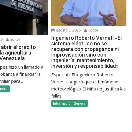
agosto 5, 2026
Editor
Ingeniero Roberto Vernet: «El
26
Editor
sistema eléctrico no se
abrir el crédito
recupera con propaganda ni
la agricultura
improvisación sino con
n Venezuela
ingeniería, mantenimiento,
inversión y responsabilidad»
ópez hizo un llamado a
banca a financiar la
Especial.- El ingeniero Roberto
iliar para...
Vernet aseguró que el fenómeno
meteorológico El Niño no justifica las
neral
fallas...
Información General