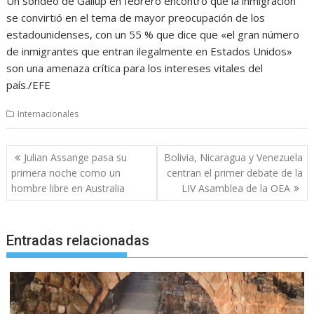
Un sondeo de Gallup en febrero encontró que la inmigración
se convirtió en el tema de mayor preocupación de los
estadounidenses, con un 55 % que dice que «el gran número
de inmigrantes que entran ilegalmente en Estados Unidos»
son una amenaza crítica para los intereses vitales del
país./EFE
Internacionales
Navegación
Julian Assange pasa su
Bolivia, Nicaragua y Venezuela
de
primera noche como un
centran el primer debate de la
entradas
hombre libre en Australia
LIV Asamblea de la OEA
Entradas relacionadas