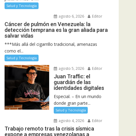
Salud y Tecnología
agosto 6, 2026
Editor
Cáncer de pulmón en Venezuela: la
detección temprana es la gran aliada para
salvar vidas
***Más allá del cigarrillo tradicional, amenazas
como el...
Salud y Tecnología
agosto 5, 2026
Editor
Juan Traffic: el
guardián de las
identidades digitales
Especial. – En un mundo
donde gran parte...
Salud y Tecnología
agosto 4, 2026
Editor
Trabajo remoto tras la crisis sísmica
expone a empresas venezolanas a