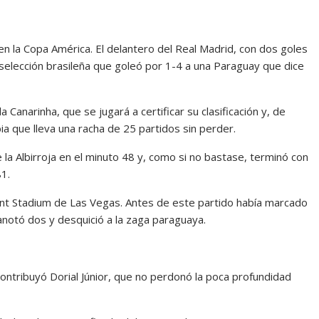
r en la Copa América. El delantero del Real Madrid, con dos goles
selección brasileña que goleó por 1-4 a una Paraguay que dice
Canarinha, que se jugará a certificar su clasificación y, de
a que lleva una racha de 25 partidos sin perder.
e la Albirroja en el minuto 48 y, como si no bastase, terminó con
81.
giant Stadium de Las Vegas. Antes de este partido había marcado
anotó dos y desquició a la zaga paraguaya.
ontribuyó Dorial Júnior, que no perdonó la poca profundidad