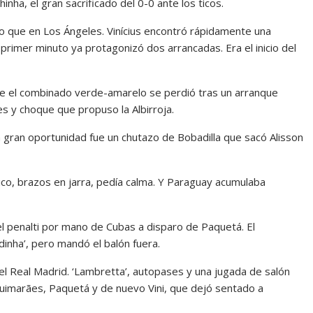
ha, el gran sacrificado del 0-0 ante los ticos.
o que en Los Ángeles. Vinícius encontró rápidamente una
primer minuto ya protagonizó dos arrancadas. Era el inicio del
ue el combinado verde-amarelo se perdió tras un arranque
s y choque que propuso la Albirroja.
ra gran oportunidad fue un chutazo de Bobadilla que sacó Alisson
ico, brazos en jarra, pedía calma. Y Paraguay acumulaba
del penalti por mano de Cubas a disparo de Paquetá. El
inha’, pero mandó el balón fuera.
 del Real Madrid. ‘Lambretta’, autopases y una jugada de salón
Guimarães, Paquetá y de nuevo Vini, que dejó sentado a