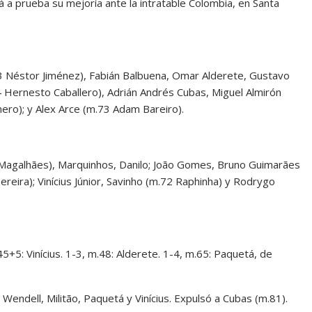
 a prueba su mejoría ante la intratable Colombia, en Santa
3 Néstor Jiménez), Fabián Balbuena, Omar Alderete, Gustavo
84 Hernesto Caballero), Adrián Andrés Cubas, Miguel Almirón
ero); y Alex Arce (m.73 Adam Bareiro).
iel Magalhães), Marquinhos, Danilo; João Gomes, Bruno Guimarães
eira); Vinícius Júnior, Savinho (m.72 Raphinha) y Rodrygo
.45+5: Vinícius. 1-3, m.48: Alderete. 1-4, m.65: Paquetá, de
Wendell, Militão, Paquetá y Vinícius. Expulsó a Cubas (m.81).