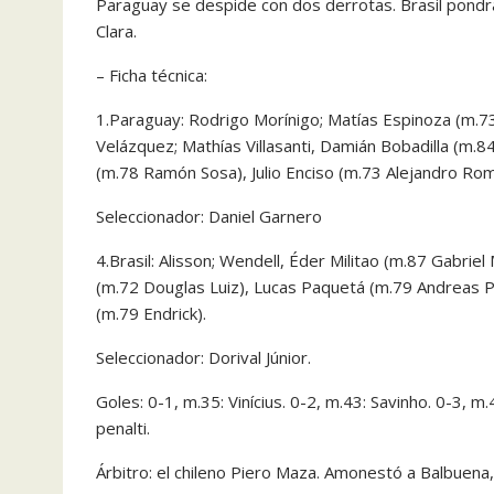
Paraguay se despide con dos derrotas. Brasil pondrá
Clara.
– Ficha técnica:
1.Paraguay: Rodrigo Morínigo; Matías Espinoza (m.7
Velázquez; Mathías Villasanti, Damián Bobadilla (m.
(m.78 Ramón Sosa), Julio Enciso (m.73 Alejandro Rom
Seleccionador: Daniel Garnero
4.Brasil: Alisson; Wendell, Éder Militao (m.87 Gabr
(m.72 Douglas Luiz), Lucas Paquetá (m.79 Andreas Per
(m.79 Endrick).
Seleccionador: Dorival Júnior.
Goles: 0-1, m.35: Vinícius. 0-2, m.43: Savinho. 0-3, m
penalti.
Árbitro: el chileno Piero Maza. Amonestó a Balbuena, 