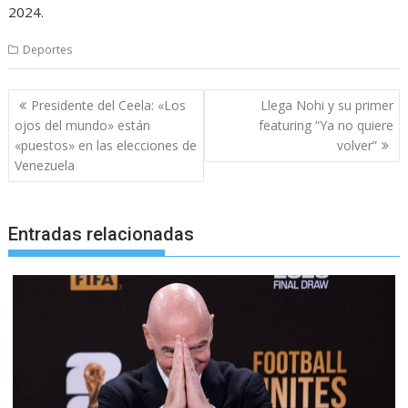
2024.
Deportes
Navegación
Presidente del Ceela: «Los
Llega Nohi y su primer
de
ojos del mundo» están
featuring “Ya no quiere
entradas
«puestos» en las elecciones de
volver”
Venezuela
Entradas relacionadas